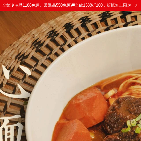
全館冷凍品1188免運、常溫品550免運🚚全館1388折100，折抵無上限🎉