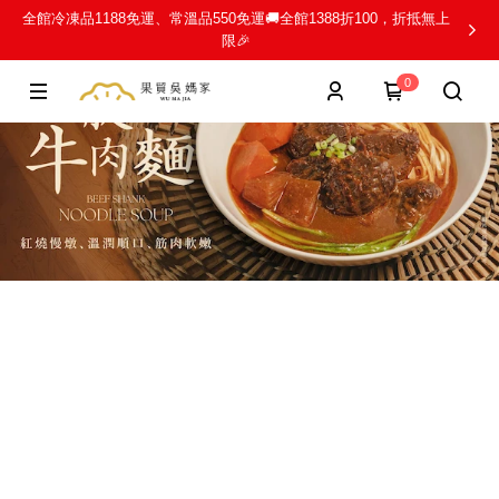
全館冷凍品1188免運、常溫品550免運🚚全館1388折100，折抵無上
限🎉
0