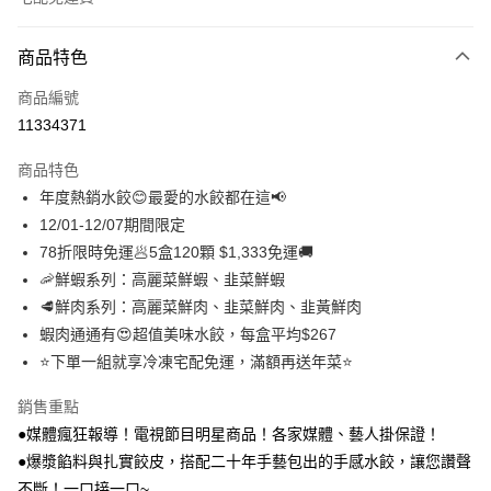
付款方式
商品特色
信用卡一次付款
商品編號
LINE Pay
11334371
Apple Pay
商品特色
街口支付
年度熱銷水餃😊最愛的水餃都在這📢
12/01-12/07期間限定
悠遊付
78折限時免運🥟5盒120顆 $1,333免運🚚
Google Pay
🦐鮮蝦系列：高麗菜鮮蝦、韭菜鮮蝦
🥩鮮肉系列：高麗菜鮮肉、韭菜鮮肉、韭黃鮮肉
大哥付你分期
蝦肉通通有😍超值美味水餃，每盒平均$267
相關說明
⭐下單一組就享冷凍宅配免運，滿額再送年菜⭐
【大哥付你分期使用說明】
貨到付款
1.本服務由台灣大哥大提供，台灣大哥大用戶可立即使用無須另外申請。
2.付款方式選擇「大哥付你分期」，訂單成立後會自動跳轉到大哥付的交易
銷售重點
流程，驗證手機門號後，選擇欲分期的期數、繳款截止日，確認付款後即完
●媒體瘋狂報導！電視節目明星商品！各家媒體、藝人掛保證！
運送方式
成交易。
●爆漿餡料與扎實餃皮，搭配二十年手藝包出的手感水餃，讓您讚聲
3.實際核准額度、可分期數及費用金額請依後續交易確認頁面所載為準。
本島冷凍／宅配有運費
4.訂單成立30分鐘內，如未前往確認交易或遇審核未通過，訂單將自動取
不斷！一口接一口~