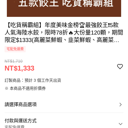
【吃貨稱霸組】年度美味金榜🏆最強餃王❗5款
人氣海陸水餃，限時78折🔥大份量120顆，期間
限定$1333(高麗菜鮮蝦、韭菜鮮蝦、高麗菜鮮
肉、韭菜鮮肉、韭黃鮮肉)
宅配免運費
NT$1,710
NT$1,333
訂製商品：預計 3 個工作天出貨
※ 本商品不適用折價券
請選擇商品選項
付款與運送方式
宅配免運費