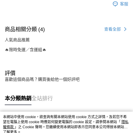
客服
商品相關分類 (4)
查看全部
人氣商品推薦
🔥限時免運／含運組🔥
評價
喜歡這個商品嗎？購買後給他一個好評吧
本分類熱銷
全站排行
本網站中使用 cookie，欲查詢有關本網站使用 cookie 方式之詳情，及若您不希
熱門標籤
望在電腦上使用 cookie 時應如何變更電腦的 cookie 設定，請參閱本網站「
隱私
權條款
」之 Cookie 聲明。您繼續使用本網站即表示您同意本公司得按本網站使
用條款之 Cookie 聲明使用 cookie。
了解更多 >