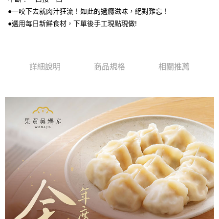
每筆NT$200，滿NT$1,188(含以上)免運費
消。如遇「轉專審核」未通過狀況，表示未達大哥付你分期系統評分，恕無
●一咬下去就肉汁狂流！如此的過癮滋味，絕對難忘！
法說明評估內容。
本島冷凍／宅配免運費
●選用每日新鮮食材，下單後手工現點現做!
【繳款方式說明】
1.分期款項不併入電信帳單，「大哥付你分期」於每月結算日後寄送繳費提
免運費
醒簡訊。
2.透過簡訊連結打開帳單後，可選擇「超商條碼／台灣大直營門市／銀行轉
外島冷凍／宅配有運費
帳／街口支付／iPASS MONEY」等通路繳費。
詳細說明
商品規格
相關推薦
每筆NT$400，滿NT$3,000(含以上)免運費
【注意事項】
冷凍貨到付款/免運費
1.本服務係由「台灣大哥大股份有限公司」（以下簡稱本公司）所提供，讓
用戶於交易時，得透過本服務購買商品或服務，並由商店將買賣／分期付款
免運費
買賣價金債權讓與本公司後，依約使用本公司帳單繳交帳款。
2.基於同意付款使用「大哥付你分期」之契約關係目的，商店將以您的個人
資料（包含姓名、電話或地址）提供予台灣大哥大進項蒐集、處理及利用，
由本公司與您本人進行分期帳單所需資料之確認、核對及更正。
3.完整用戶服務條款，請詳閱以下連結：
https://oppay.tw/userRule