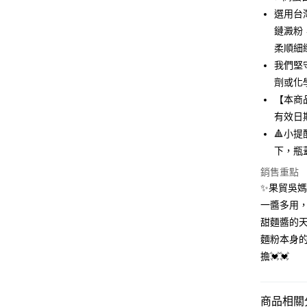
Google Pa
選用台
大哥付你
鏈澱粉
相關說明
柔順細
【大哥付
貨到付款
我們堅
1.本服務
2.付款方
劑或化
流程，驗
【本商
完成交易
運送方式
有效日
3.實際核
4.訂單成
🔺小
本島常溫
消。如遇
下，瓶
每筆NT$1
無法說明
【繳款方
銷售重點
離島常溫
1.分期款
✨果貿吳媽家
醒簡訊。
每筆NT$3
2.透過簡
一醬多用，
帳／街口支
甜麵醬的
貨到付款
麵粉本身
【注意事
每筆NT$1
1.本服務
擔💓💓
用戶於交
款買賣價
2.基於同
商品相關分
資料（包