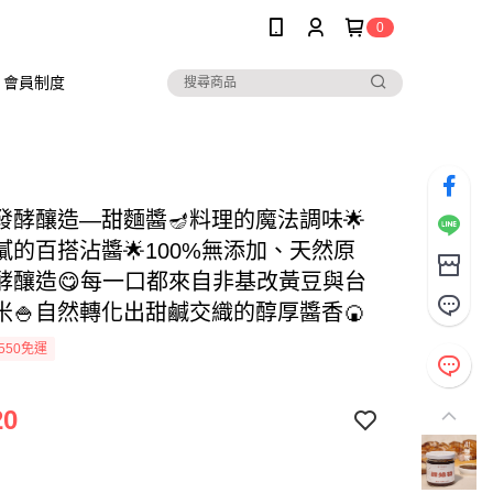
0
會員制度
然發酵釀造—甜麵醬🪔料理的魔法調味🌟
膩的百搭沾醬🌟100%無添加、天然原
酵釀造😋每一口都來自非基改黃豆與台
米🍚自然轉化出甜鹹交織的醇厚醬香🍘
550免運
20