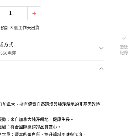
預計 3 個工作天出貨
送方式
清除
紀錄
550免運
次付款
自加拿大、擁有優質自然環境與純淨耕地的非基因改造
優勢：來自加拿大純淨耕地，健康生長。
檢驗：符合國際級認證品質安心。
白含量：豐富的蛋白質，提升醬料風味與深度。