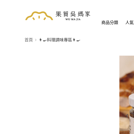
商品分類
人氣
首頁
👩‍🍳料理調味專區👩‍🍳