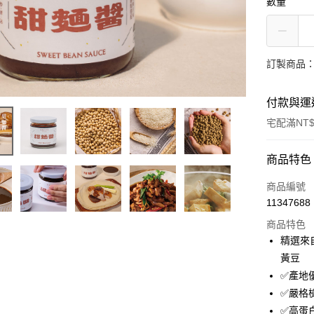
數量
訂製商品：
付款與運
宅配滿NT$
付款方式
商品特色
信用卡一
商品編號
11347688
LINE Pay
商品特色
Apple Pay
精選來
黃豆
街口支付
✅產地
悠遊付
✅嚴格
✅高蛋