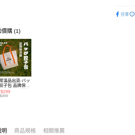
用，由本
3.完整用
👩‍🍳料理
分享
人氣商品
眷村之味/
價購 (1)
🎁全站商品
常溫品出貨-バッ
餃子包 品牌保冷
】 🍃環保水性油
$299
無毒首選❌不含
$399
金屬與甲醛✨一
可以安心袋著走
高品質保冷袋✨
計簡約造型百
，承重力強耐磨
💪外出採買、露
野餐萬用袋👜
說明
商品規格
相關推薦