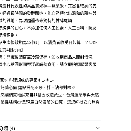
y
灣最具代表性的高品質米種—蓬萊米。其富含較高的支
分期
，經過長時間的發酵釀造，能自然轉化出溫和的甜味與
緻的質地，為甜麵醬帶來獨特的甘醇尾韻
你分期使用說明】
守純粹的初心，不添加任何人工色素、人工香料、防腐
由台灣大哥大提供，台灣大哥大用戶可立即使用無須另外申請。
式選擇「大哥付你分期」，訂單成立後會自動跳轉到大哥付的交易
學增稠劑。
證手機門號後，選擇欲分期的期數、繳款截止日，確認付款後即
品生產後效期為12個月，以消費者收受日起算，至少距
。
期前4個月內】
准額度、可分期數及費用金額請依後續交易確認頁面所載為準。
立30分鐘內，如未前往確認交易或遇審核未通過，訂單將自動取
提醒：開罐後請密蓋冷藏保存，如收到商品未開封情況
／宅配有運費
「轉專審核」未通過狀況，表示未達大哥付你分期系統評分，恕
蓋中心點圓形圖案浮起請勿食用，請立即拍照聯繫客服
50，滿NT$550(含以上)免運費
評估內容。
式說明】
／宅配有運費
項不併入電信帳單，「大哥付你分期」於每月結算日後寄送繳費提
✨ 料理調味的專家👩‍🍳👩‍🍳
00，滿NT$1,188(含以上)免運費
訊連結打開帳單後，可選擇「超商條碼／台灣大直營門市／銀行轉
烤鴨必備 麵點搭配🥖炒、拌、沾都對味🥖
付／iPASS MONEY」等通路繳費。
天然濃稠質地🤗來自非基因改造黃豆、台灣蓬萊米與天然
有運費
的黏性結構👉呈現最自然濃郁的口感，讓您吃得安心無負
項】
50，滿NT$550(含以上)免運費
係由「台灣大哥大股份有限公司」（以下簡稱本公司）所提供，讓
易時，得透過本服務購買商品或服務，並由商店將買賣／分期付
金債權讓與本公司後，依約使用本公司帳單繳交帳款。
意付款使用「大哥付你分期」之契約關係目的，商店將以您的個人
類 (4)
含姓名、電話或地址）提供予台灣大哥大進項蒐集、處理及利