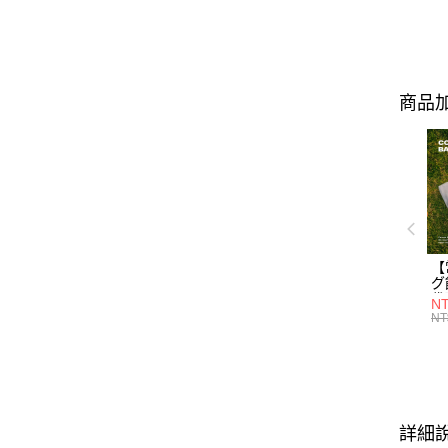
商品加
【
グ
袋
NT
墨
NT
重
款
的
設
搭
損
營
詳細