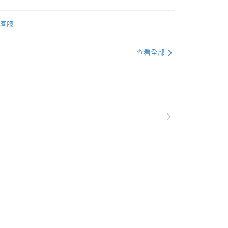
公司與您本人進行分期帳單所需資料之確認、核對及更正。
戶服務條款，請詳閱以下連結：
https://oppay.tw/userRule
調味專區👩‍🍳
客服
推薦
獨家料理
查看全部
🎁