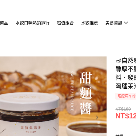
商品
水餃口味熱銷排行
超值組合
水餃推薦
美食資訊
🪔自
醇厚不
料、發
灣蓬萊
宅配滿NT$
NT$180
NT$1