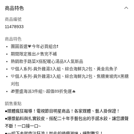
付款方式
商品特色
信用卡一次付款
商品編號
LINE Pay
11478933
Apple Pay
商品特色
街口支付
團圓首選💗今年必買組合❗
期間限定推出🎉售完不補
悠遊付
熱銷款手路菜X搭配暖心湯品X人氣新品
Google Pay
💛個人系列-員外雞湯3入組、綜合海鮮丸2包、黃金烏魚子
💛個人系列-員外雞湯3入組、綜合海鮮丸2包、焦糖東坡肉X黑糖
貨到付款
刈包
🎁豐盛海派3件組✨超值89折免運🔥
運送方式
本島冷凍／宅配有運費
銷售重點
每筆NT$200，滿NT$1,188(含以上)免運費
●媒體瘋狂報導！電視節目明星商品！各家媒體、藝人掛保證！
●爆漿餡料與扎實餃皮，搭配二十年手藝包出的手感水餃，讓您讚聲
本島冷凍／宅配免運費
不斷！一口接一口~
免運費
●一咬下去就肉汁狂流！如此的過癮滋味，絕對難忘！