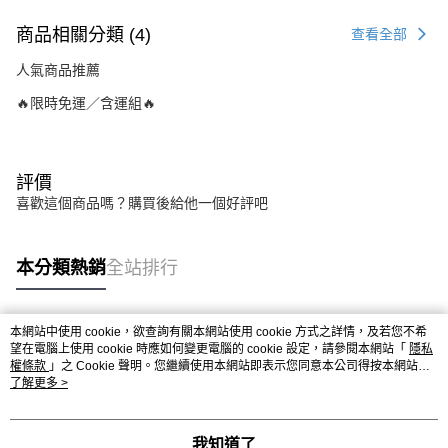
商品相關分類 (4)
查看全部
人氣商品推薦
🔥限時免運／含運組🔥
評價
喜歡這個商品嗎？購買後給他一個好評吧
本分類熱銷
全站排行
本網站中使用 cookie，欲查詢有關本網站使用 cookie 方式之詳情，及若您不希
熱門標籤
望在電腦上使用 cookie 時應如何變更電腦的 cookie 設定，請參閱本網站「
隱私
權條款
」之 Cookie 聲明。您繼續使用本網站即表示您同意本公司得按本網站使
用條款之 Cookie 聲明使用 cookie。
了解更多 >
我知道了