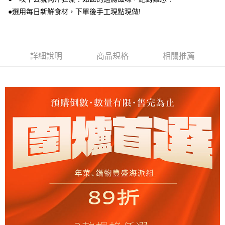
外島冷凍／宅配有運費
●選用每日新鮮食材，下單後手工現點現做!
每筆NT$400，滿NT$3,000(含以上)免運費
冷凍貨到付款/有運費
詳細說明
商品規格
相關推薦
每筆NT$230，滿NT$1,188(含以上)免運費