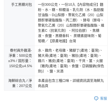
手工黑糖刈包
一份300公克，一份10入【內容物成分】麵
粉、水、糖、棕櫚油、乳化劑（水、脂肪酸
甘油酯、D山梨醇、聚氧化乙烯（20）山梨
醇酐單硬脂酸酯、丙二醇）、酵母（酵母、
聚氧化乙烯（20）山梨醇酐單硬脂酸酯、維
生素C（抗氧化劑）、阿拉伯膠）、焦糖
液、食鹽、黑糖香料、 蔗糖素甜味劑、葡
萄糖／【原產地國】台灣
眷村員外雞湯-
水、雞肉、老母雞、豬腳丁(產地：臺灣)、
淨重：500公克
豬大骨(產地：臺灣)、豬肚(產地：臺灣)、
±3% / 固形量：
雞爪、豬皮(產地：臺灣)、干貝、薑、火腿
150公克±4.5%
〔豬肉(產地：臺灣)、食鹽、亞硝酸鈉(保色
劑)〕、鹽、米酒
海鮮綜合丸 / 淨
本產品包含三種口味，詳細資訊請至海鮮丸
重：207公克
商品頁
客服