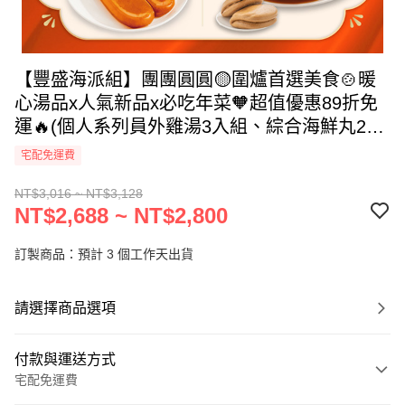
【豐盛海派組】團團圓圓🟡圍爐首選美食🍲暖
心湯品x人氣新品x必吃年菜🧡超值優惠89折免
運🔥(個人系列員外雞湯3入組、綜合海鮮丸2、
頂級黃金烏魚子/焦糖東坡Ｘ黑糖刈包)
宅配免運費
NT$3,016 ~ NT$3,128
NT$2,688 ~ NT$2,800
訂製商品：預計 3 個工作天出貨
請選擇商品選項
付款與運送方式
宅配免運費