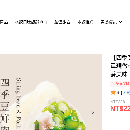
商品
水餃口味熱銷排行
超值組合
水餃推薦
美食資訊
【四季
單現做
養美味
宅配滿NT$
5 (
3
NT$338
NT$2