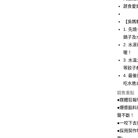
蔬食愛
Google Pa
貨到付款
【吳媽
1. 
鍋子及
運送方式
2. 
本島冷凍
喔！
每筆NT$2
3. 
等餃子
外島冷凍
4. 
每筆NT$4
吃水進
冷凍貨到付
銷售重點
每筆NT$2
●媒體狂
●爆漿餡
聲不斷！
●一咬下
●採用契