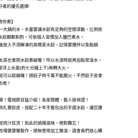
好者的優先選擇!
y
教你煮】
先燒一大鍋的水，水量要讓水餃有足夠的空間滾動，比例依
水餃顆數斟酌。可依個人習慣加入鹽巴煮水。
水滾後放入不須解凍的吳媽家水餃，記得要攪拌以免黏鍋
／宅配有運費
00，滿NT$1,188(含以上)免運費
水溫太高也會把水餃煮破喔！所以水滾時就再加點常溫水。
都浮上水面(約七分鐘上下)再轉大火。
／宅配有運費
最後就可以起鍋囉！撈餃子時千萬不能關火，不然餃子皮會
00，滿NT$3,000(含以上)免運費
去唷！
款/有運費
30，滿NT$1,188(含以上)免運費
報導！電視節目猛介紹！各家媒體、藝人掛保證！
料與扎實餃皮，搭配二十年手藝包出的手感水餃，讓您讚
去就肉汁狂流！如此的過癮滋味，絕對難忘！
作牧場健康豬製作，絕無使用加工豬油，請會員們放心購