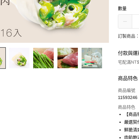
數量
訂製商品：
付款與運
宅配滿NT$
付款方式
商品特色
信用卡一
商品編號
11593246
LINE Pay
商品特色
Apple Pay
【商品
嚴選契
街口支付
鮮脆清
悠遊付
肉餡飽