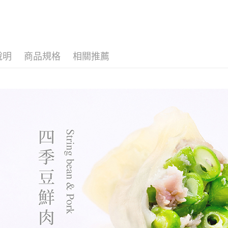
金屬與甲醛✨一
可以安心袋著走
高品質保冷袋✨
計簡約造型百
，承重力強耐磨
💪外出採買、露
野餐萬用袋👜
說明
商品規格
相關推薦