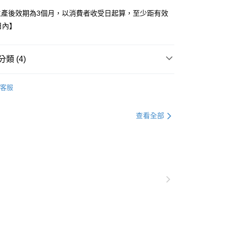
生產後效期為3個月，以消費者收受日起算，至少距有效
日內】
類 (4)
專區✨
客服
推薦
🎁
查看全部
肉水餃／餛飩