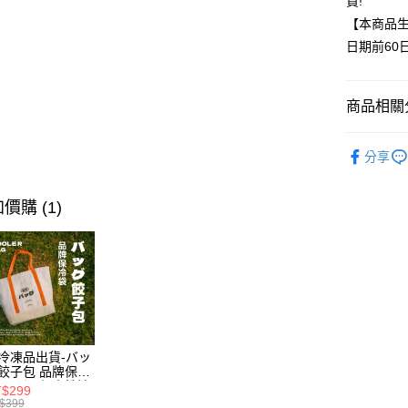
買!
【本商品
日期前60
商品相關分
✨袋裝水餃
分享
人氣商品
🎁全站商品
價購 (1)
純手作鮮
冷凍品出貨-バッ
餃子包 品牌保冷
】 🍃環保水性油
$299
無毒首選❌不含
$399