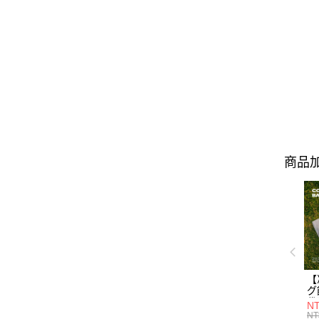
商品加
【
グ
袋
NT
墨
NT