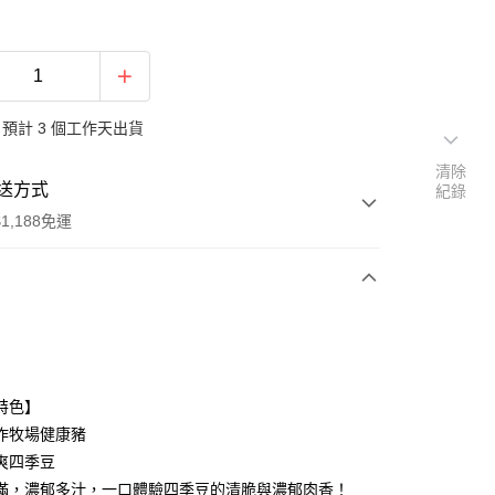
預計 3 個工作天出貨
清除
送方式
紀錄
1,188免運
次付款
特色】
作牧場健康豬
爽四季豆
滿，濃郁多汁，一口體驗四季豆的清脆與濃郁肉香！