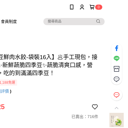
0
會員制度
豆鮮肉水餃-袋裝16入】🥟手工現包，接
✨新鮮蔬脆四季豆✨蔬脆清爽口感，營
，吃的到滿滿四季豆！
1,188免運
則評價
)
25
已賣出：716件