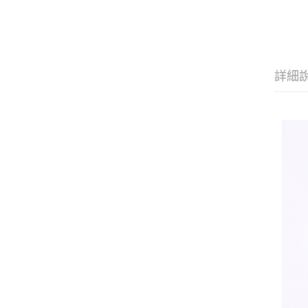
重
款
的
設
搭
損
營
詳細