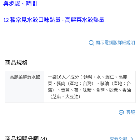
與步驟、時間
12 種常見水餃口味熱量 - 高麗菜水餃熱量
顯示電腦版詳細說明
商品規格
高麗菜鮮蝦水餃
一袋16入／成分：麵粉、水、蝦仁、高麗
菜、豬肉（產地：台灣）、豬油（產地：台
灣）、青蔥、薑、味精、食鹽、砂糖、香油
（芝麻、大豆油）
客服
商品相關分類 (4)
查看全部