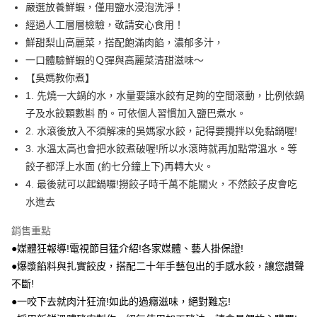
嚴選放養鮮蝦，僅用鹽水浸泡洗淨！
每筆NT$230，滿NT$1,188(含以上)免運費
經過人工層層檢驗，敬請安心食用！
鮮甜梨山高麗菜，搭配飽滿肉餡，濃郁多汁，
一口體驗鮮蝦的Ｑ彈與高麗菜清甜滋味～
【吳媽教你煮】
1. 先燒一大鍋的水，水量要讓水餃有足夠的空間滾動，比例依鍋
子及水餃顆數斟 酌。可依個人習慣加入鹽巴煮水。
2. 水滾後放入不須解凍的吳媽家水餃，記得要攪拌以免黏鍋喔!
3. 水溫太高也會把水餃煮破喔!所以水滾時就再加點常溫水。等
餃子都浮上水面 (約七分鐘上下)再轉大火。
4. 最後就可以起鍋囉!撈餃子時千萬不能關火，不然餃子皮會吃
水進去
銷售重點
●媒體狂報導!電視節目猛介紹!各家媒體、藝人掛保證!
●爆漿餡料與扎實餃皮，搭配二十年手藝包出的手感水餃，讓您讚聲
不斷!
●一咬下去就肉汁狂流!如此的過癮滋味，絕對難忘!