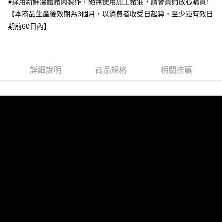
●採用新鮮溫體豬肉製作，絕無使用加工豬油，請會員們放心購買!
【本商品生產後效期為3個月，以消費者收受日起算，至少距有效日
期前60日內】
詳細說明
商品規格
相關推薦