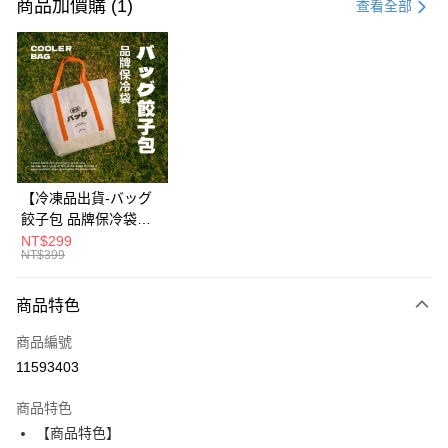
信用卡一次付款
商品加價購 (1)
查看全部
LINE Pay
Apple Pay
街口支付
悠遊付
Google Pay
【冷凍品出貨-バッグ
餃子包 品牌保冷袋】
貨到付款
🍃環保水性油墨無毒首
NT$299
NT$399
選❌不含重金屬與甲醛
運送方式
✨一款可以安心袋著走
的高品質保冷袋✨設計
商品特色
本島冷凍／宅配有運費
簡約造型百搭，承重力
每筆NT$200，滿NT$1,188(含以上)免運費
商品編號
強耐磨損💪外出採買、
露營野餐萬用袋👜
11593403
外島冷凍／宅配有運費
每筆NT$400，滿NT$3,000(含以上)免運費
商品特色
【商品特色】
冷凍貨到付款/有運費