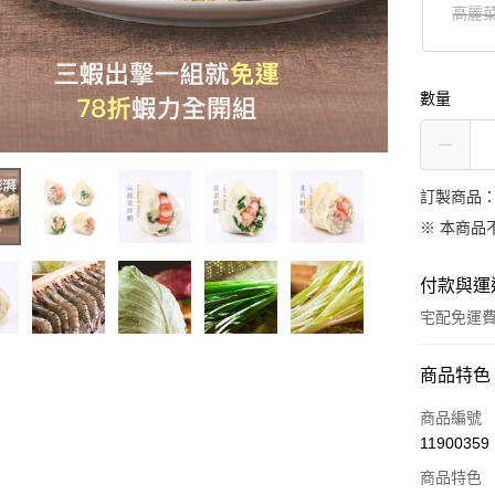
高麗
數量
訂製商品：
※ 本商品
付款與運
宅配免運
付款方式
商品特色
信用卡一
商品編號
11900359
LINE Pay
商品特色