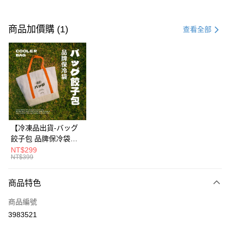
付款方式
信用卡一次付款
商品加價購 (1)
查看全部
LINE Pay
Apple Pay
街口支付
悠遊付
Google Pay
【冷凍品出貨-バッグ
餃子包 品牌保冷袋】
貨到付款
🍃環保水性油墨無毒首
NT$299
NT$399
選❌不含重金屬與甲醛
運送方式
✨一款可以安心袋著走
的高品質保冷袋✨設計
商品特色
本島冷凍／宅配有運費
簡約造型百搭，承重力
每筆NT$200，滿NT$1,188(含以上)免運費
商品編號
強耐磨損💪外出採買、
露營野餐萬用袋👜
3983521
本島冷凍／宅配免運費