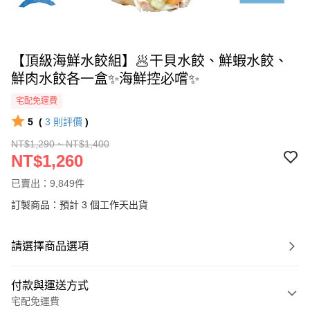
【頂級海鮮水餃組】🥟干貝水餃、鮮蝦水餃、
鮮肉水餃各一盒✨海鮮控必嚐✨
宅配免運費
5
(
3
則評價
)
NT$1,290 ~ NT$1,400
NT$1,260
已賣出：9,849件
訂製商品：預計 3 個工作天出貨
請選擇商品選項
付款與運送方式
宅配免運費