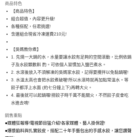
免運費
商品特色
【商品特色】
外島冷凍／宅配有運費
組合超值，內容更升級!
每筆NT$400，滿NT$3,000(含以上)免運費
各種搭配，任君挑選!
冷凍貨到付款/免運費
含運組合現省冷凍運費210元!
免運費
【吳媽教你煮】
1. 先燒一大鍋的水，水量要讓水餃有足夠的空間滾動，比例依鍋
子及水餃顆數斟 酌。可依個人習慣加入鹽巴煮水。
2. 水滾後放入不須解凍的吳媽家水餃，記得要攪拌以免黏鍋喔!
3. 水溫太高也會把水餃煮破喔!所以水滾時就再加點常溫水。等
餃子都浮上水面 (約七分鐘上下)再轉大火。
4. 最後就可以起鍋囉!撈餃子時千萬不能關火，不然餃子皮會吃
水進去唷!
銷售重點
●媒體狂報導!電視節目猛介紹!各家媒體、藝人掛保證!
●爆漿餡料與扎實餃皮，搭配二十年手藝包出的手感水餃，讓您讚聲