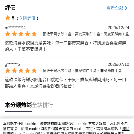
評價
查看全部
5
(
3
則評價
)
m**********4
2025/12/24
|
頂級干貝水餃１盒、高麗菜蝦仁１盒、高麗菜鮮肉１盒
這款海鮮水餃組真是美味，每一口都帶來鮮香，特別適合喜愛海鮮
的人，千萬不要錯過！
g*******o
2025/07/10
|
頂級干貝水餃１盒、韭菜蝦仁１盒、韭菜鮮肉１盒
這款頂級海鮮水餃組合口感絕佳，干貝、鮮蝦與鮮肉搭配，每一口
都讓人驚喜，真是海鮮愛好者的福音！
本分類熱銷
全站排行
本網站中使用 cookie，欲查詢有關本網站使用 cookie 方式之詳情，及若您不希
熱門標籤
望在電腦上使用 cookie 時應如何變更電腦的 cookie 設定，請參閱本網站「
隱私