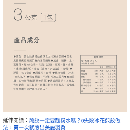
延伸閱讀：
煎餃一定要麵粉水嗎？0失敗冰花煎餃做
法，第一次就煎出美麗羽翼