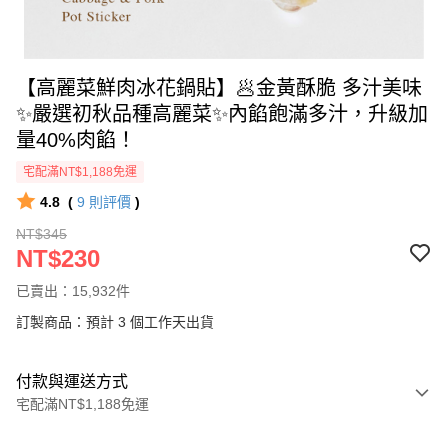
【高麗菜鮮肉冰花鍋貼】🥟金黃酥脆 多汁美味
✨嚴選初秋品種高麗菜✨內餡飽滿多汁，升級加
量40%肉餡！
宅配滿NT$1,188免運
4.8
(
9
則評價
)
NT$345
NT$230
已賣出：15,932件
訂製商品：預計 3 個工作天出貨
付款與運送方式
宅配滿NT$1,188免運
付款方式