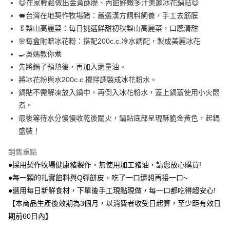
😋在家輕鬆做出金黃酥脆、內餡鮮嫩多汁美麗冰花鍋貼😋
冷凍貨到付款/有運費
🐖台灣在地契作牧場豬：嚴選漢方飼料飼養，手工去筋膜
每筆NT$230，滿NT$1,188(含以上)免運費
🥬梨山高麗菜：每日挑選鮮甜初秋梨山高麗菜，口感清甜
🌸每盒附贈冰花粉：搭配200c.c.冷水調配，製成美麗冰花
🍳吳媽教你煮
先將鍋子預熱後，再加入適量油。
將冰花粉與水200c.c.攪拌調製成冰花粉水。
鍋貼不需解凍放入鍋中，再倒入冰花粉水，蓋上鍋蓋使用小火悶
煮。
最後等待水分慢慢收乾後關火，鍋貼底部呈現酥脆金黃色，起鍋
盛裝！
銷售重點
●採用契作牧場健康豬製作，無使用加工豬油，請您放心購買!
●每一顆的扎實餡料與Q彈餅皮，吃了一口還想再接一口~
●選用每日新鮮食材，下單後手工現點現做，每一口都吃得超安心!
【本商品生產後效期為3個月，以消費者收受日起算，至少距有效日
期前60日內】