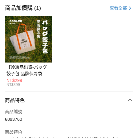
信用卡一次付款
商品加價購 (1)
查看全部
LINE Pay
Apple Pay
街口支付
悠遊付
Google Pay
【冷凍品出貨-バッグ
餃子包 品牌保冷袋】
貨到付款
🍃環保水性油墨無毒首
NT$299
NT$399
選❌不含重金屬與甲醛
運送方式
✨一款可以安心袋著走
的高品質保冷袋✨設計
商品特色
本島冷凍／宅配有運費
簡約造型百搭，承重力
每筆NT$200，滿NT$1,188(含以上)免運費
商品編號
強耐磨損💪外出採買、
露營野餐萬用袋👜
6893760
外島冷凍／宅配有運費
每筆NT$400，滿NT$3,000(含以上)免運費
商品特色