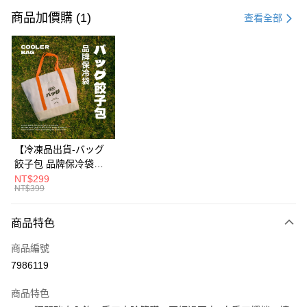
信用卡一次付款
商品加價購 (1)
查看全部
LINE Pay
Apple Pay
街口支付
悠遊付
Google Pay
【冷凍品出貨-バッグ
餃子包 品牌保冷袋】
貨到付款
🍃環保水性油墨無毒首
NT$299
NT$399
選❌不含重金屬與甲醛
運送方式
✨一款可以安心袋著走
的高品質保冷袋✨設計
商品特色
本島冷凍／宅配有運費
簡約造型百搭，承重力
每筆NT$200，滿NT$1,188(含以上)免運費
商品編號
強耐磨損💪外出採買、
露營野餐萬用袋👜
7986119
外島冷凍／宅配有運費
每筆NT$400，滿NT$3,000(含以上)免運費
商品特色