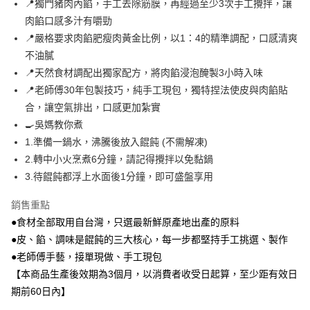
📍獨門豬肉內餡，手工去除筋膜，再經過至少3次手工攪拌，讓
冷凍貨到付款/有運費
肉餡口感多汁有嚼勁
每筆NT$230，滿NT$1,188(含以上)免運費
📍嚴格要求肉餡肥瘦肉黃金比例，以1：4的精準調配，口感清爽
不油膩
📍天然食材調配出獨家配方，將肉餡浸泡醃製3小時入味
📍老師傅30年包製技巧，純手工現包，獨特捏法使皮與肉餡貼
合，讓空氣排出，口感更加紮實
🍳吳媽教你煮
1.準備一鍋水，沸騰後放入餛飩 (不需解凍)
2.轉中小火烹煮6分鐘，請記得攪拌以免黏鍋
3.待餛飩都浮上水面後1分鐘，即可盛盤享用
銷售重點
●食材全部取用自台灣，只選最新鮮原產地出產的原料
●皮、餡、調味是餛飩的三大核心，每一步都堅持手工挑選、製作
●老師傅手藝，接單現做、手工現包
【本商品生產後效期為3個月，以消費者收受日起算，至少距有效日
期前60日內】