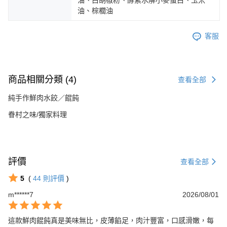
油、棕櫚油
客服
商品相關分類 (4)
查看全部
純手作鮮肉水餃／餛飩
眷村之味/獨家料理
評價
查看全部
5
(
44
則評價
)
m******7
2026/08/01
這款鮮肉餛飩真是美味無比，皮薄餡足，肉汁豐富，口感滑嫩，每