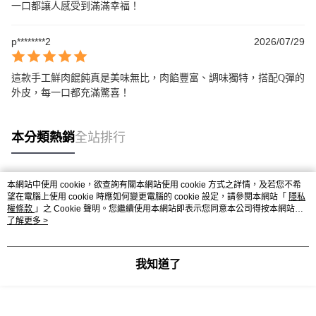
一口都讓人感受到滿滿幸福！
p********2
2026/07/29
這款手工鮮肉餛飩真是美味無比，肉餡豐富、調味獨特，搭配Q彈的
外皮，每一口都充滿驚喜！
本分類熱銷
全站排行
本網站中使用 cookie，欲查詢有關本網站使用 cookie 方式之詳情，及若您不希
熱門標籤
望在電腦上使用 cookie 時應如何變更電腦的 cookie 設定，請參閱本網站「
隱私
權條款
」之 Cookie 聲明。您繼續使用本網站即表示您同意本公司得按本網站使
用條款之 Cookie 聲明使用 cookie。
了解更多 >
我知道了