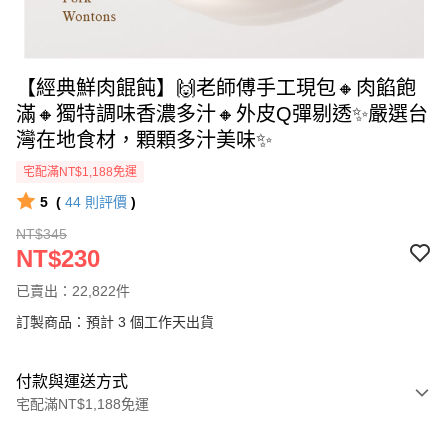
【經典鮮肉餛飩】🙌老師傅手工現包🔸肉餡飽
滿🔸獨特調味香濃多汁🔸外皮Q彈剔透✨嚴選台
灣在地食材，顆顆多汁美味✨
宅配滿NT$1,188免運
5
(
44
則評價
)
NT$345
NT$230
已賣出：22,822件
訂製商品：預計 3 個工作天出貨
付款與運送方式
宅配滿NT$1,188免運
付款方式