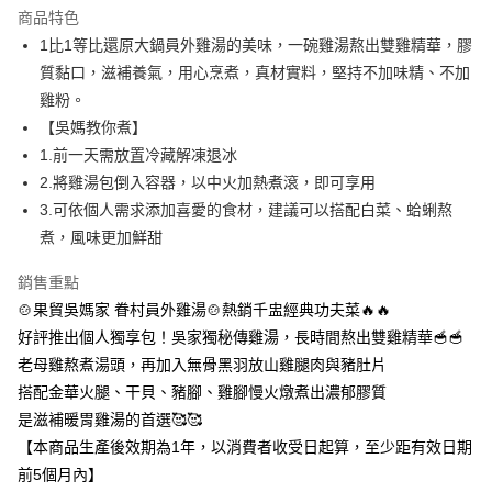
每筆NT$400，滿NT$3,000(含以上)免運費
商品特色
1比1等比還原大鍋員外雞湯的美味，一碗雞湯熬出雙雞精華，膠
冷凍貨到付款/有運費
質黏口，滋補養氣，用心烹煮，真材實料，堅持不加味精、不加
每筆NT$230，滿NT$1,188(含以上)免運費
雞粉。
【吳媽教你煮】
1.前一天需放置冷藏解凍退冰
2.將雞湯包倒入容器，以中火加熱煮滾，即可享用
3.可依個人需求添加喜愛的食材，建議可以搭配白菜、蛤蜊熬
煮，風味更加鮮甜
銷售重點
🍲果貿吳媽家 眷村員外雞湯🍲熱銷千盅經典功夫菜🔥🔥
好評推出個人獨享包！吳家獨秘傳雞湯，長時間熬出雙雞精華🥣🥣
老母雞熬煮湯頭，再加入無骨黑羽放山雞腿肉與豬肚片
搭配金華火腿、干貝、豬腳、雞腳慢火燉煮出濃郁膠質
是滋補暖胃雞湯的首選🥰🥰
【本商品生產後效期為1年，以消費者收受日起算，至少距有效日期
前5個月內】