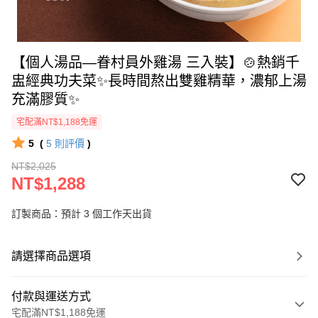
【個人湯品—眷村員外雞湯 三入裝】🍲熱銷千
盅經典功夫菜✨長時間熬出雙雞精華，濃郁上湯
充滿膠質✨
宅配滿NT$1,188免運
5
(
5
則評價
)
NT$2,025
NT$1,288
訂製商品：預計 3 個工作天出貨
請選擇商品選項
付款與運送方式
宅配滿NT$1,188免運