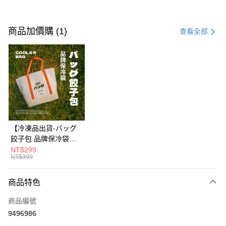
付款方式
信用卡一次付款
商品加價購 (1)
查看全部
LINE Pay
Apple Pay
街口支付
悠遊付
Google Pay
【冷凍品出貨-バッグ
餃子包 品牌保冷袋】
貨到付款
🍃環保水性油墨無毒首
NT$299
NT$399
選❌不含重金屬與甲醛
運送方式
✨一款可以安心袋著走
的高品質保冷袋✨設計
商品特色
本島冷凍／宅配有運費
簡約造型百搭，承重力
每筆NT$200，滿NT$1,188(含以上)免運費
商品編號
強耐磨損💪外出採買、
露營野餐萬用袋👜
9496986
外島冷凍／宅配有運費