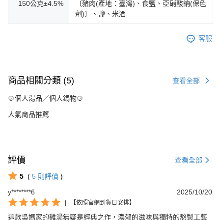
150公克±4.5%
〔豬肉(產地：臺灣)、食鹽、亞硝酸鈉(保色
劑)〕、鹽、米酒
客服
商品相關分類 (5)
查看全部
🍲個人湯品／個人鍋物🍲
人氣商品推薦
評價
查看全部
5
(
5
則評價
)
y********6
2025/10/20
|
【依照官網到貨日安排】
這款吳媽家的雞湯無疑是經典之作，濃郁的滋味與獨特的熬製工藝