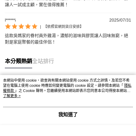
讓人一試成主顧，實在值得推薦！
l******i
2025/07/31
|
【依照官網到貨日安排】
這款吳媽家的眷村員外雞湯，濃郁的滋味與膠質讓人回味無窮，絕
對是家庭聚餐的最佳伴侶！
本分類熱銷
全站排行
本網站中使用 cookie，欲查詢有關本網站使用 cookie 方式之詳情，及若您不希
熱門標籤
望在電腦上使用 cookie 時應如何變更電腦的 cookie 設定，請參閱本網站「
隱私
權條款
」之 Cookie 聲明。您繼續使用本網站即表示您同意本公司得按本網站使
用條款之 Cookie 聲明使用 cookie。
了解更多 >
我知道了